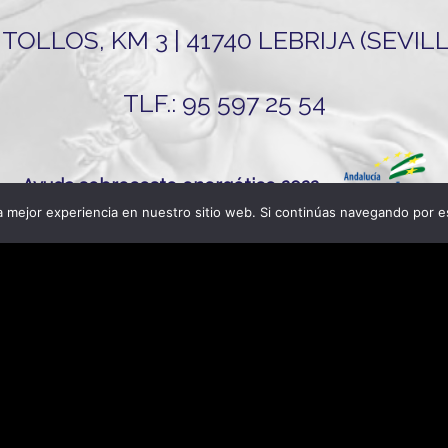
TOLLOS, KM 3 | 41740 LEBRIJA (SEVI
TLF.: 95 597 25 54
Ayuda sobrecoste energético 2022
da de la Unión Europea con cargo al Programa Operativo FEDER de A
 mejor experiencia en nuestro sitio web. Si continúas navegando por e
ID-19 (REACT-UE), para compensar el sobrecoste energético de gas n
 precios del gas natural y la electricidad provocados por el impacto 