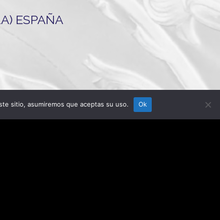
LLA) ESPAÑA
ndalucía 2014-2020, financiada como parte de la
ste sitio, asumiremos que aceptas su uso.
Ok
atural y/o electricidad a pymes y autónomos
de la guerra de agresión de Rusia contra Ucrania.