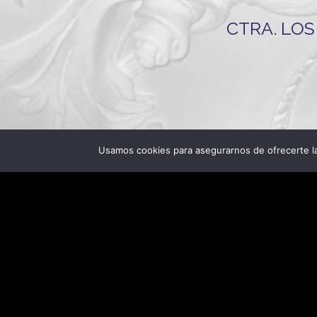
CTRA. LOS 
Hermanos Ruiz Dorantes SL. ha recibido una ayu
Usamos cookies para asegurarnos de ofrecerte la
respuesta de la Unión a la pandemia de COV
especialmente afectados por el incremento de los